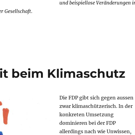
und beispiellose Veränderungen i
er Gesellschaft
.
Stadträtliches Klimaziel 2040 «nicht enkelInnen-taugl
it beim Klimaschutz
Die FDP gibt sich gegen aussen
zwar klimaschützerisch. In der
konkreten Umsetzung
dominieren bei der FDP
allerdings nach wie Unwissen,