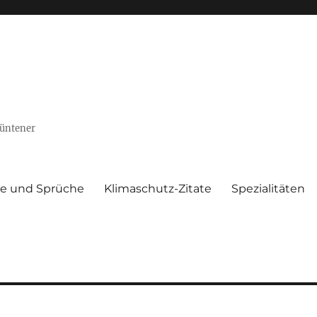
Püntener
te und Sprüche
Klimaschutz-Zitate
Spezialitäten