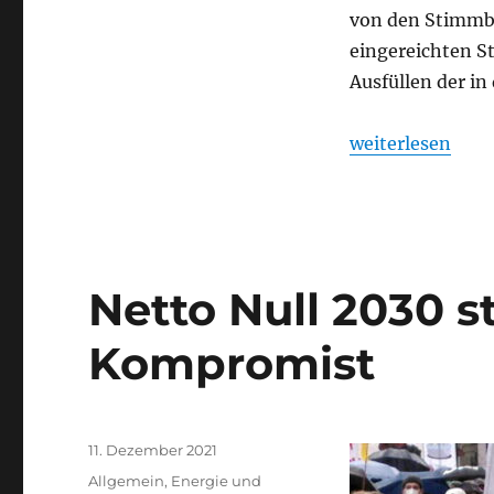
von den Stimmbe
eingereichten S
Ausfüllen der in
„Abstimmungsem
weiterlesen
Netto Null 2030 s
Kompromist
Veröffentlicht
11. Dezember 2021
am
Kategorien
Allgemein
,
Energie und