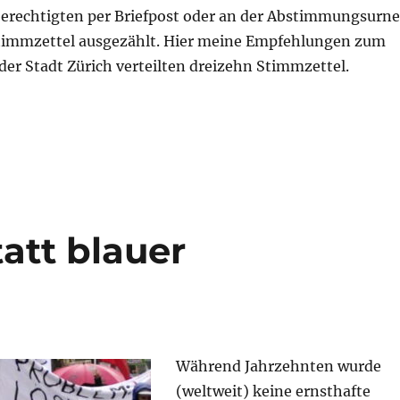
rechtigten per Briefpost oder an der Abstimmungsurne
timmzettel ausgezählt. Hier meine Empfehlungen zum
 der Stadt Zürich verteilten dreizehn Stimmzettel.
pfehlungen für die Volksabstimmung vom 25. Septem
tatt blauer
Während Jahrzehnten wurde
(weltweit) keine ernsthafte