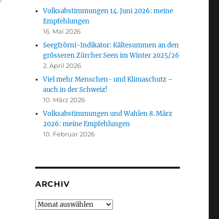
Volksabstimmungen 14. Juni 2026: meine
Empfehlungen
16. Mai 2026
Seegfrörni-Indikator: Kältesummen an den
grösseren Zürcher Seen im Winter 2025/26
2. April 2026
Viel mehr Menschen- und Klimaschutz –
auch in der Schweiz!
10. März 2026
Volksabstimmungen und Wahlen 8. März
immung vom 18. Juni 2023“
2026: meine Empfehlungen
10. Februar 2026
ARCHIV
Archiv