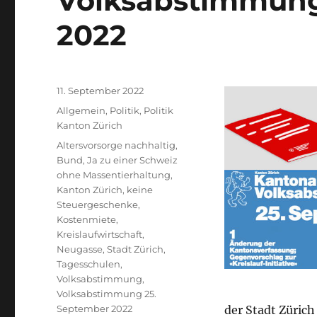
Volksabstimmung
2022
Veröffentlicht
11. September 2022
am
Kategorien
Allgemein
,
Politik
,
Politik
Kanton Zürich
Schlagwörter
Altersvorsorge nachhaltig
,
Bund
,
Ja zu einer Schweiz
ohne Massentierhaltung
,
Kanton Zürich
,
keine
Steuergeschenke
,
Kostenmiete
,
Kreislaufwirtschaft
,
Neugasse
,
Stadt Zürich
,
Tagesschulen
,
Volksabstimmung
,
Volksabstimmung 25.
September 2022
der Stadt Zürich