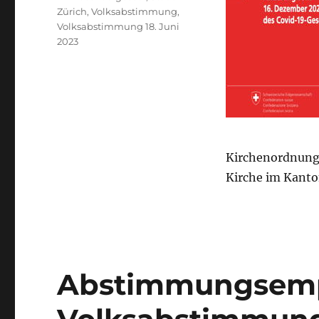
Zürich
,
Volksabstimmung
,
Volksabstimmung 18. Juni
2023
Kirchenordnung
Kirche im Kanto
Abstimmungsempf