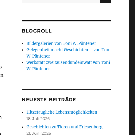
nach:
BLOGROLL
Bildergalerien von Toni W. Püntener
Gelegenheit macht Geschichten – von Toni
W. Püntener
werkstatt zweitausendundeinwatt von Toni
s
W. Püntener
en
NEUESTE BEITRÄGE
Hitzetaugliche Lebensmöglichkeiten
m
18. Juli 2026
Geschichten zu Tieren und Friesenberg
21. Juni 2026
e