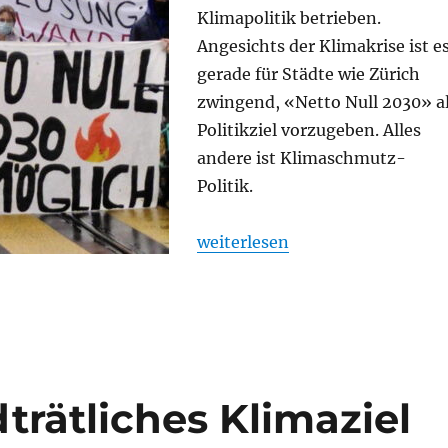
Klimapolitik betrieben.
Angesichts der Klimakrise ist e
gerade für Städte wie Zürich
zwingend, «Netto Null 2030» a
Politikziel vorzugeben. Alles
andere ist Klimaschmutz-
Politik.
„Netto Null 2030 statt blauer
weiterlesen
dträtliches Klimaziel