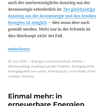
auch der raschestmögliche Ausstieg aus der
Atomenergie erforderlich ist.
Der gleichzeitige
Ausstieg aus der Atomenergie und den fossilen
Energien ist möglich
– dies muss aber auch
gewollt werden. Nicht nur in der Schweiz ist
dies überhaupt nicht der Fall.
„Energiewende: was es nicht gibt, kann auch nicht 
weiterlesen
Veröffentlicht
Kategorien
Schlagwörte
16. Juni 2014
Energie und Klimaschutz
,
Politik
am
Atomausstieg
,
Ausstieg aus den Fossilen
,
Energiepolitik
,
Energiepolitik von unten
,
Klimaschutz
,
nicht-fossil
,
nicht-
nuklear
,
Schweiz
Einmal mehr: in
erneuerbare Energien