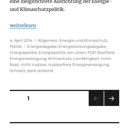
eine zielgerichtete Ausrichtung der Energie-
und Klimaschutzpolitik.
„Langsame Lernprozesse: umfassende Energielenkun
weiterlesen
Veröffentlicht
Kategorien
4. April 2014
Allgemein
,
Energie und Klimaschutz
,
am
Schlagwörter
Politik
Energieabgabe
,
Energielenkungsabgabe
,
Energiepolitik
,
Energiepolitik von unten
,
FDP
,
fossilfreie
Energieversorgung
,
Klimaschutz
,
Lernfähigkeit
,
nicht-
fossil
,
nicht-nuklear
,
nuklearfreie Energieversorgung
,
Schweiz
,
stark lenkend
Seitennummerierung
SEITE
1
NÄC
der
HSTE
SEIT
Beiträge
E