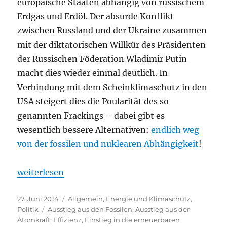
europäische Staaten abhängig von russischem
Erdgas und Erdöl. Der absurde Konflikt
zwischen Russland und der Ukraine zusammen
mit der diktatorischen Willkür des Präsidenten
der Russischen Föderation Wladimir Putin
macht dies wieder einmal deutlich. In
Verbindung mit dem Scheinklimaschutz in den
USA steigert dies die Poularität des so
genannten Frackings – dabei gibt es
wesentlich bessere Alternativen:
endlich weg
von der fossilen und nuklearen Abhängigkeit
!
„Statt Fracking wegen Russland/Ukraine: Weg von 
weiterlesen
Veröffentlicht
Kategorien
27. Juni 2014
Allgemein
,
Energie und Klimaschutz
,
am
Schlagwörter
Politik
Ausstieg aus den Fossilen
,
Ausstieg aus der
Atomkraft
,
Effizienz
,
Einstieg in die erneuerbaren