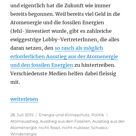
und eigentlich hat die Zukunft wie immer
bereits begonnen. Weil bereits viel Geld in die
Atomenergie und die fossilen Energien
(fehl-)investiert wurde, gibt es zahlreiche
ewiggestrige Lobby-VertreterInnen, die alles
daran setzen, den
so rasch als möglich
erforderlichen Ausstieg aus der Atomenergie
und den fossilen Energien
zu hintertreiben.
Verschiedenste Medien helfen dabei fleissig
mit.
„Weg von der Atom- und Oel-Lobby: ein bisschen P
weiterlesen
Veröffentlicht
Kategorien
Schlagwörter
28. Juli 2015
Energie und Klimaschutz
,
Politik
am
Atomausstieg
,
Ausstieg aus den Fossilen
,
Ausstieg aus der
Atomenergie
,
nicht-fossil
,
nicht-nuklear
,
Schweiz
,
Windenergie