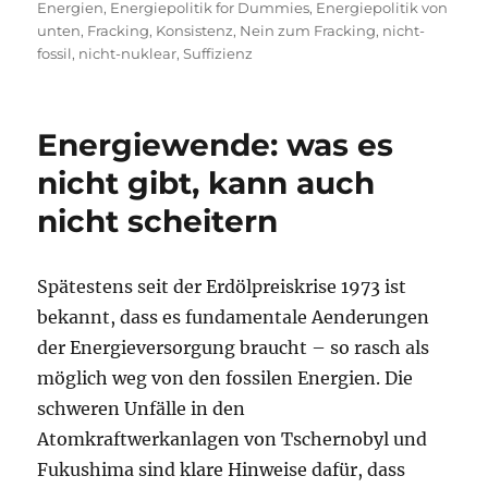
Energien
,
Energiepolitik for Dummies
,
Energiepolitik von
unten
,
Fracking
,
Konsistenz
,
Nein zum Fracking
,
nicht-
fossil
,
nicht-nuklear
,
Suffizienz
Energiewende: was es
nicht gibt, kann auch
nicht scheitern
Spätestens seit der Erdölpreiskrise 1973 ist
bekannt, dass es fundamentale Aenderungen
der Energieversorgung braucht – so rasch als
möglich weg von den fossilen Energien. Die
schweren Unfälle in den
Atomkraftwerkanlagen von Tschernobyl und
Fukushima sind klare Hinweise dafür, dass