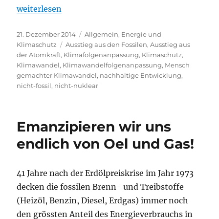
„Den Mensch gemachten Klimawandel gibt …“
weiterlesen
Veröffentlicht
Kategorien
21. Dezember 2014
Allgemein
,
Energie und
am
Schlagwörter
Klimaschutz
Ausstieg aus den Fossilen
,
Ausstieg aus
der Atomkraft
,
Klimafolgenanpassung
,
Klimaschutz
,
Klimawandel
,
Klimawandelfolgenanpassung
,
Mensch
gemachter Klimawandel
,
nachhaltige Entwicklung
,
nicht-fossil
,
nicht-nuklear
Emanzipieren wir uns
endlich von Oel und Gas!
41 Jahre nach der Erdölpreiskrise im Jahr 1973
decken die fossilen Brenn- und Treibstoffe
(Heizöl, Benzin, Diesel, Erdgas) immer noch
den grössten Anteil des Energieverbrauchs in