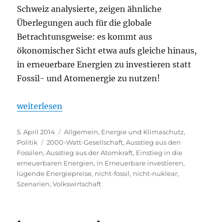
Schweiz analysierte, zeigen ähnliche
Überlegungen auch für die globale
Betrachtunsgweise: es kommt aus
ökonomischer Sicht etwa aufs gleiche hinaus,
in erneuerbare Energien zu investieren statt
Fossil- und Atomenergie zu nutzen!
„Einmal mehr: in erneuerbare Energien investieren 
weiterlesen
Veröffentlicht
Kategorien
5. April 2014
Allgemein
,
Energie und Klimaschutz
,
am
Schlagwörter
Politik
2000-Watt-Gesellschaft
,
Ausstieg aus den
Fossilen
,
Ausstieg aus der Atomkraft
,
Einstieg in die
erneuerbaren Energien
,
in Erneuerbare investieren
,
lügende Energiepreise
,
nicht-fossil
,
nicht-nuklear
,
Szenarien
,
Volkswirtschaft