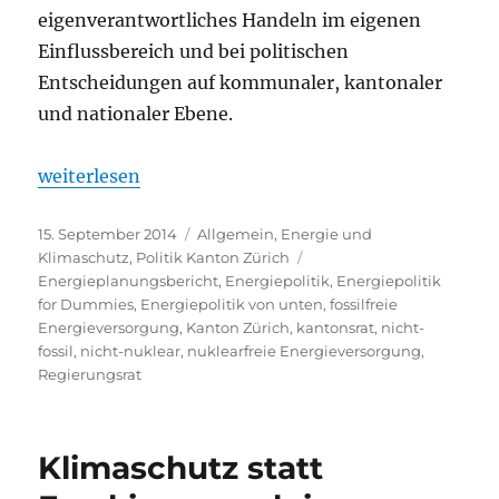
eigenverantwortliches Handeln im eigenen
Einflussbereich und bei politischen
Entscheidungen auf kommunaler, kantonaler
und nationaler Ebene.
„Kanton Zürich ohne mehrheitsfähige Energiepolit
weiterlesen
Veröffentlicht
Kategorien
15. September 2014
Allgemein
,
Energie und
am
Schlagwörter
Klimaschutz
,
Politik Kanton Zürich
Energieplanungsbericht
,
Energiepolitik
,
Energiepolitik
for Dummies
,
Energiepolitik von unten
,
fossilfreie
Energieversorgung
,
Kanton Zürich
,
kantonsrat
,
nicht-
fossil
,
nicht-nuklear
,
nuklearfreie Energieversorgung
,
Regierungsrat
Klimaschutz statt