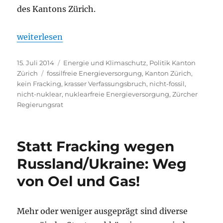
des Kantons Zürich.
„Klimaschutz statt Fracking – auch im Kanton Züri
weiterlesen
Veröffentlicht
Kategorien
15. Juli 2014
Energie und Klimaschutz
,
Politik Kanton
am
Schlagwörter
Zürich
fossilfreie Energieversorgung
,
Kanton Zürich
,
kein Fracking
,
krasser Verfassungsbruch
,
nicht-fossil
,
nicht-nuklear
,
nuklearfreie Energieversorgung
,
Zürcher
Regierungsrat
Statt Fracking wegen
Russland/Ukraine: Weg
von Oel und Gas!
Mehr oder weniger ausgeprägt sind diverse