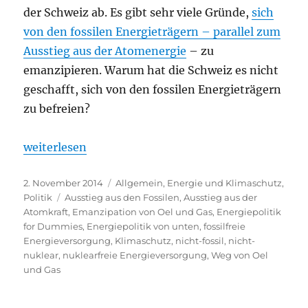
der Schweiz ab. Es gibt sehr viele Gründe,
sich
von den fossilen Energieträgern – parallel zum
Ausstieg aus der Atomenergie
– zu
emanzipieren. Warum hat die Schweiz es nicht
geschafft, sich von den fossilen Energieträgern
zu befreien?
„Emanzipieren wir uns endlich von Oel und Gas!“
weiterlesen
Veröffentlicht
Kategorien
2. November 2014
Allgemein
,
Energie und Klimaschutz
,
am
Schlagwörter
Politik
Ausstieg aus den Fossilen
,
Ausstieg aus der
Atomkraft
,
Emanzipation von Oel und Gas
,
Energiepolitik
for Dummies
,
Energiepolitik von unten
,
fossilfreie
Energieversorgung
,
Klimaschutz
,
nicht-fossil
,
nicht-
nuklear
,
nuklearfreie Energieversorgung
,
Weg von Oel
und Gas