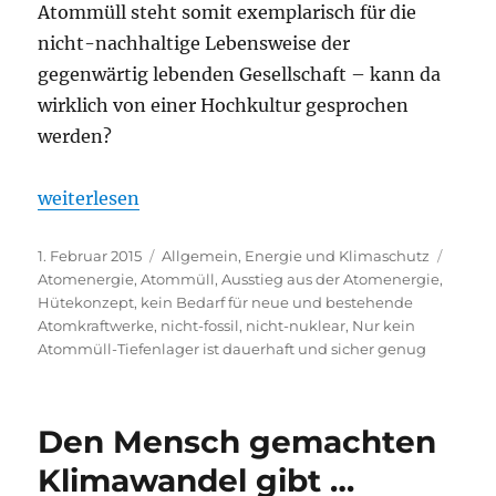
Atommüll steht somit exemplarisch für die
nicht-nachhaltige Lebensweise der
gegenwärtig lebenden Gesellschaft – kann da
wirklich von einer Hochkultur gesprochen
werden?
„Nur kein Atommüll-Tiefenlager ist dauerhaft und 
weiterlesen
Veröffentlicht
Kategorien
Schla
1. Februar 2015
Allgemein
,
Energie und Klimaschutz
am
Atomenergie
,
Atommüll
,
Ausstieg aus der Atomenergie
,
Hütekonzept
,
kein Bedarf für neue und bestehende
Atomkraftwerke
,
nicht-fossil
,
nicht-nuklear
,
Nur kein
Atommüll-Tiefenlager ist dauerhaft und sicher genug
Den Mensch gemachten
Klimawandel gibt …