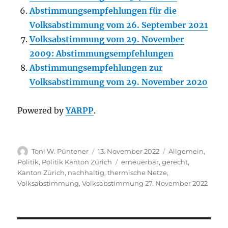
Abstimmungsempfehlungen für die
Volksabstimmung vom 26. September 2021
Volksabstimmung vom 29. November
2009: Abstimmungsempfehlungen
Abstimmungsempfehlungen zur
Volksabstimmung vom 29. November 2020
Powered by
YARPP
.
Autor
Veröffentlicht
Kategorien
Toni W. Püntener
13. November 2022
Allgemein
,
am
Schlagwörter
Politik
,
Politik Kanton Zürich
erneuerbar
,
gerecht
,
Kanton Zürich
,
nachhaltig
,
thermische Netze
,
Volksabstimmung
,
Volksabstimmung 27. November 2022