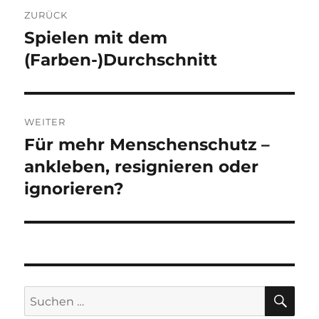
Beitragsnavigation
ZURÜCK
Spielen mit dem
Vorheriger
Beitrag:
(Farben-)Durchschnitt
WEITER
Für mehr Menschenschutz –
Nächster
Beitrag:
ankleben, resignieren oder
ignorieren?
SU
Suchen
nach: