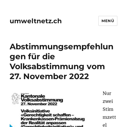
umweltnetz.ch
MENÜ
Abstimmungsempfehlun
gen für die
Volksabstimmung vom
27. November 2022
Nur
zwei
Stim
mzett
el