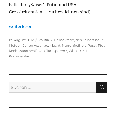
Fälle der „Kaiser“ Putin und USA,
Grossbritannien, … zu bezeichnen sind).
„Des Kaisers neue Kleider: Pussy Riot und Julian As
weiterlesen
Veröffentlicht
Kategorien
Schlagwörter
17. August 2012
Politik
Demokratie
,
des Kaisers neue
am
Kleider
,
Julien Assange
,
Macht
,
Narrenfreiheit
,
Pussy Riot
,
Rechtsstaat schützen
,
Transparenz
,
Willkür
1
zu
Kommentar
Des
Kaisers
neue
Kleider:
Pussy
SU
Suchen
Riot
nach:
und
Julian
Assange