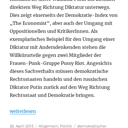
direktem Weg Richtung Diktatur unterwegs.
Dies zeigt einerseits der Demokratie-Index von
„The Economist“, aber auch der Umgang mit
Oppositionellen und KritikerInnen. Als
exemplarisches Beispiel für den Umgang einer
Diktatur mit Andersdenkenden stehen die
Willkürurteile gegen zwei Mitglieder der
Frauen-Punk-Gruppe Pussy Riot. Angesichts
dieses Sachverhalts müssen demokratische
Rechtsstaaten handeln und den russischen
Diktator Putin zurück auf den Weg Richtung
Rechtsstaat und Demokratie bringen.
„Pussy Riot: demokratische Rechtsstaaten müssen
weiterlesen
Veröffentlicht
Kategorien
Schlagwörter
26. April 2013
Allgemein
,
Politik
demokratischer