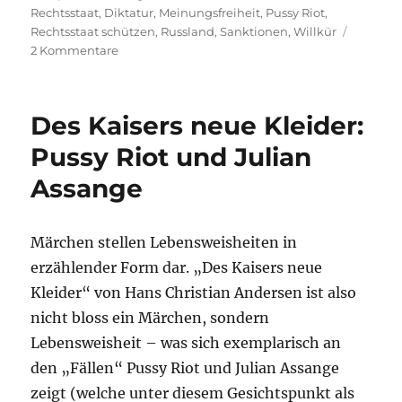
am
Rechtsstaat
,
Diktatur
,
Meinungsfreiheit
,
Pussy Riot
,
Rechtsstaat schützen
,
Russland
,
Sanktionen
,
Willkür
zu
2 Kommentare
Pussy
Riot:
demokratische
Des Kaisers neue Kleider:
Rechtsstaaten
müssen
Pussy Riot und Julian
handeln
Assange
Märchen stellen Lebensweisheiten in
erzählender Form dar. „Des Kaisers neue
Kleider“ von Hans Christian Andersen ist also
nicht bloss ein Märchen, sondern
Lebensweisheit – was sich exemplarisch an
den „Fällen“ Pussy Riot und Julian Assange
zeigt (welche unter diesem Gesichtspunkt als