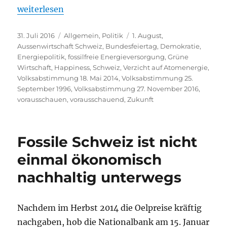
„Vorausschauen auch am Schweizer Nationalfeiert
weiterlesen
Veröffentlicht
Kategorien
Schlagwörter
31. Juli 2016
Allgemein
,
Politik
1. August
,
am
Aussenwirtschaft Schweiz
,
Bundesfeiertag
,
Demokratie
,
Energiepolitik
,
fossilfreie Energieversorgung
,
Grüne
Wirtschaft
,
Happiness
,
Schweiz
,
Verzicht auf Atomenergie
,
Volksabstimmung 18. Mai 2014
,
Volksabstimmung 25.
September 1996
,
Volksabstimmung 27. November 2016
,
vorausschauen
,
vorausschauend
,
Zukunft
Fossile Schweiz ist nicht
einmal ökonomisch
nachhaltig unterwegs
Nachdem im Herbst 2014 die Oelpreise kräftig
nachgaben, hob die Nationalbank am 15. Januar