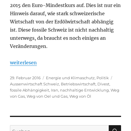
2015 den Euro-Mindestkurs auf. Dies ist nur ein
Hinweis darauf, wie stark schweizerische
Wirtschaft von der Erdölwirtschaft abhängig
ist. Diese fossile Schweiz ist nicht nachhaltig
unterwegs, da braucht es noch einiges an
Veränderungen.
„Fossile Schweiz ist nicht einmal ökonomisch nach
weiterlesen
Veröffentlicht
Kategorien
Schlagwö
29. Februar 2016
Energie und Klimaschutz
,
Politik
am
Aussenwirtschaft Schweiz
,
Betriebswirtschaft
,
Divest
,
fossile Abhängigkeit
,
Iran
,
nachhaltige Entwicklung
,
Weg
von Gas
,
Weg von Oel und Gas
,
Weg von Öl
SU
Suchen