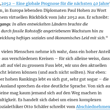
„
2052 – Eine globale Prognose für die nächsten 40 Jahre
en, in Europa lebenden Diplomaten Paul Hohen zu Wort
em virtuellen Rückblick vom Jahr 2052 aus. Er schreibt:
rgangs
: In allen entwickelten Ländern brachte die
 durch fossile Rohstoffe angetriebenem Wachstum hin zu
icklung heftiges soziales und ökonomisches Leid mit sich.
“
 vielen Menschen nehme ich wahr, dass ein hoher Antei
us verschiedenen Kreisen – für sich alleine weiss, dass
aft auf viel zu grossem Fuss lebt, wir uns den aktuellen
icht leisten können (und auch nicht sollten). Nur eben:
der hohen Rankings lebt es sich gut, sehr gut sogar – die
Ausland sprechen da eine deutliche Sprache. Von sich au
lleine mag kaum jemand sich auf den Weg machen in
ltigkeit. Es handelt sich dabei um einen komplexen
ozialethiker Otto Schäfer schreibt vom
Abschiednehme