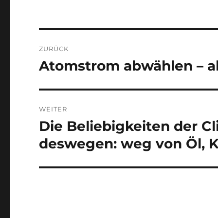
Beitragsnavigation
ZURÜCK
Atomstrom abwählen – ab
Vorheriger
Beitrag:
WEITER
Die Beliebigkeiten der C
Nächster
Beitrag:
deswegen: weg von Öl, K