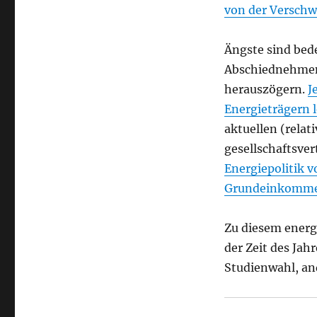
von der Versch
Ängste sind bede
Abschiednehmen 
herauszögern.
J
Energieträgern
aktuellen (relat
gesellschaftsver
Energiepolitik 
Grundeinkommen
Zu diesem energ
der Zeit des Jahr
Studienwahl, and