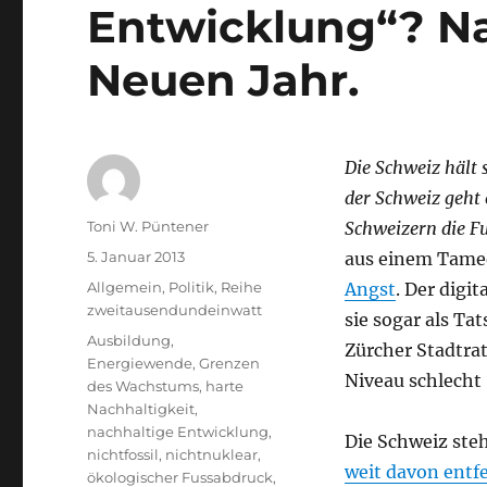
Entwicklung“? N
Neuen Jahr.
Die Schweiz hält 
der Schweiz geht 
Autor
Toni W. Püntener
Schweizern die F
Veröffentlicht
5. Januar 2013
aus einem Tamed
am
Kategorien
Allgemein
,
Politik
,
Reihe
Angst
. Der digit
zweitausendundeinwatt
sie sogar als Ta
Schlagwörter
Ausbildung
,
Zürcher Stadtra
Energiewende
,
Grenzen
Niveau schlecht
des Wachstums
,
harte
Nachhaltigkeit
,
nachhaltige Entwicklung
,
Die Schweiz steh
nichtfossil
,
nichtnuklear
,
weit davon entfe
ökologischer Fussabdruck
,