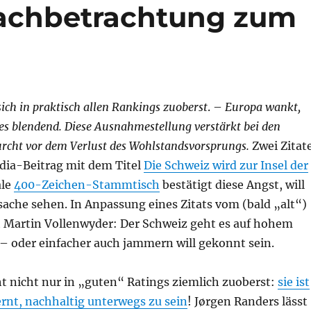
achbetrachtung zum
sich in praktisch allen Rankings zuoberst
. –
Europa wankt,
es blendend. Diese Ausnahmestellung verstärkt bei den
urcht vor dem Verlust des Wohlstandsvorsprungs.
Zwei Zitat
ia-Beitrag mit dem Titel
Die Schweiz wird zur Insel der
ale
400-Zeichen-Stammtisch
bestätigt diese Angst, will
tsache sehen. In Anpassung eines Zitats vom (bald „alt“)
t Martin Vollenwyder: Der Schweiz geht es auf hohem
 – oder einfacher auch jammern will gekonnt sein.
t nicht nur in „guten“ Ratings ziemlich zuoberst:
sie ist
rnt, nachhaltig unterwegs zu sein
! Jørgen Randers lässt