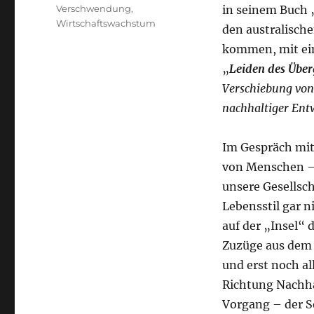
Verschwendung
,
in seinem Buch 
Wirtschaftswachstum
den australisch
kommen, mit ein
„
Leiden des Übe
Verschiebung von
nachhaltiger Entw
Im Gespräch mit
von Menschen – a
unsere Gesellsch
Lebensstil gar n
auf der „Insel“ 
Zuzüge aus dem 
und erst noch a
Richtung Nachha
Vorgang – der S