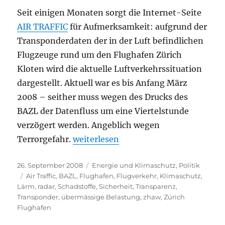
Seit einigen Monaten sorgt die Internet-Seite
AIR TRAFFIC
für Aufmerksamkeit: aufgrund der
Transponderdaten der in der Luft befindlichen
Flugzeuge rund um den Flughafen Zürich
Kloten wird die aktuelle Luftverkehrssituation
dargestellt. Aktuell war es bis Anfang März
2008 – seither muss wegen des Drucks des
BAZL der Datenfluss um eine Viertelstunde
verzögert werden. Angeblich wegen
„Terrorgefahr? Lächerlich! Nein, es
Terrorgefahr.
weiterlesen
Veröffentlicht
Kategorien
26. September 2008
Energie und Klimaschutz
,
Politik
am
Schlagwörter
Air Traffic
,
BAZL
,
Flughafen
,
Flugverkehr
,
Klimaschutz
,
Lärm
,
radar
,
Schadstoffe
,
Sicherheit
,
Transparenz
,
Transponder
,
übermässige Belastung
,
zhaw
,
Zürich
Flughafen