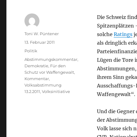
Die Schweiz find
Spitzenplätzen –
Autor
Toni W. Püntener
solche
Ratings
j
Veröffentlicht
13. Februar 2011
als dringlich e
am
Kategorien
Politik
Parteienfinanzi
Schlagwörter
Abstimmungskommentar
,
Lügen die Tore 
Demokratie
,
Für den
Abstimmungen, b
Schutz vor Waffengewalt
,
ihrem Sinn geka
Kommentar
,
Volksabstimmung
Ausschaffungs-In
13.2.2011
,
Volksinitiative
Waffengewalt“.
Und die Gegner 
der Abstimmung 
Volk lasse sich 