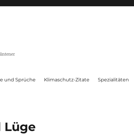
Püntener
te und Sprüche
Klimaschutz-Zitate
Spezialitäten
d Lüge