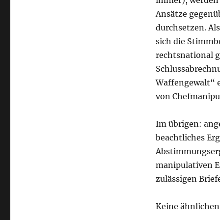
immer), werden s
Ansätze gegenü
durchsetzen. Al
sich die Stimmb
rechtsnational 
Schlussabrechnun
Waffengewalt“ e
von Chefmanipul
Im übrigen: ang
beachtliches Er
Abstimmungserge
manipulativen Ei
zulässigen Brief
Keine ähnlichen 