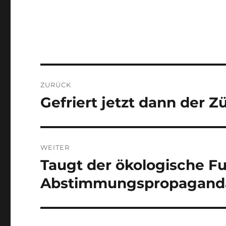
Beitragsnavigation
ZURÜCK
Gefriert jetzt dann der Z
Vorheriger
Beitrag:
WEITER
Taugt der ökologische F
Nächster
Beitrag:
Abstimmungspropagand