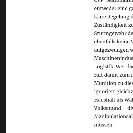
CVP-Nationalrat
entweder eine g
klare Regelung 
Zuständigkeit z
Sturmgewehr der
ebenfalls keine
aufgezwungen wi
Maschinenindust
Logistik. Wer d
ruft damit zum i
Munition zu die
ignoriert gleich
Haushalt als Waf
Volksmund – div
Manipulationsal
müssen.