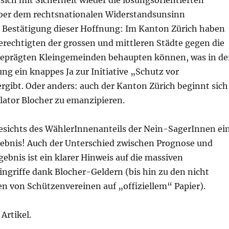
ich mit Sicherheit wieder die lösungsorientierten
ber dem rechtsnationalen Widerstandsunsinn
s Bestätigung dieser Hoffnung: Im Kanton Zürich haben
erechtigten der grossen und mittleren Städte gegen die
geprägten Kleingemeinden behaupten können, was in de
g ein knappes Ja zur Initiative „Schutz vor
rgibt. Oder anders: auch der Kanton Zürich beginnt sich
ator Blocher zu emanzipieren.
esichts des WählerInnenanteils der Nein-SagerInnen ei
gebnis! Auch der Unterschied zwischen Prognose und
bnis ist ein klarer Hinweis auf die massiven
ngriffe dank Blocher-Geldern (bis hin zu den nicht
en von Schützenvereinen auf „offiziellem“ Papier).
Artikel.