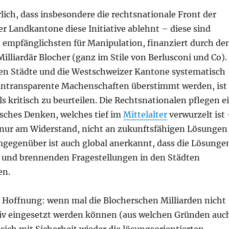
ich, dass insbesondere die rechtsnationale Front der
r Landkantone diese Initiative ablehnt – diese sind
 empfänglichsten für Manipulation, finanziert durch de
illiardär Blocher (ganz im Stile von Berlusconi und Co).
ren Städte und die Westschweizer Kantone systematisch
 intransparente Machenschaften überstimmt werden, ist
als kritisch zu beurteilen. Die Rechtsnationalen pflegen e
isches Denken, welches tief im
Mittelalter
verwurzelt ist
t nur am Widerstand, nicht an zukunftsfähigen Lösungen
emgegenüber ist auch global anerkannt, dass die Lösunge
en und brennenden Fragestellungen in den Städten
en.
e Hoffnung: wenn mal die Blocherschen Milliarden nicht
v eingesetzt werden können (aus welchen Gründen auc