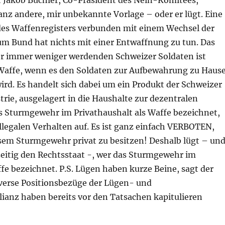
 Jakob Büchler, Co-Präsident des Nein-Komitees,
anz andere, mir unbekannte Vorlage – oder er lügt. Eine
des Waffenregisters verbunden mit einem Wechsel der
um Bund hat nichts mit einer Entwaffnung zu tun. Das
 immer weniger werdenden Schweizer Soldaten ist
 Waffe, wenn es den Soldaten zur Aufbewahrung zu Haus
rd. Es handelt sich dabei um ein Produkt der Schweizer
rie, ausgelagert in die Haushalte zur dezentralen
as Sturmgewehr im Privathaushalt als Waffe bezeichnet,
llegalen Verhalten auf. Es ist ganz einfach VERBOTEN,
sem Sturmgewehr privat zu besitzen! Deshalb lügt – un
zeitig den Rechtsstaat -, wer das Sturmgewehr im
fe bezeichnet. P.S. Lügen haben kurze Beine, sagt der
erse Positionsbezüge der Lügen- und
lianz haben bereits vor den Tatsachen kapitulieren