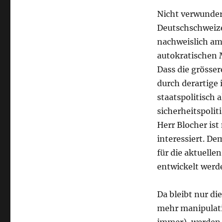
Nicht verwunderl
Deutschschweize
nachweislich am
autokratischen M
Dass die grösse
durch derartige
staatspolitisch 
sicherheitspolit
Herr Blocher is
interessiert. D
für die aktuell
entwickelt werd
Da bleibt nur di
mehr manipulati