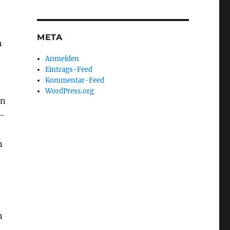
META
n
Anmelden
Eintrags-Feed
Kommentar-Feed
WordPress.org
in
 –
n
h