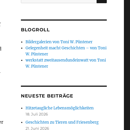
nach:
f
BLOGROLL
Bildergalerien von Toni W. Püntener
Gelegenheit macht Geschichten – von Toni
d
W. Püntener
werkstatt zweitausendundeinwatt von Toni
W. Püntener
r
NEUESTE BEITRÄGE
Hitzetaugliche Lebensmöglichkeiten
18. Juli 2026
er
Geschichten zu Tieren und Friesenberg
21. Juni 2026