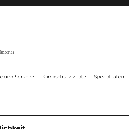
Püntener
te und Sprüche
Klimaschutz-Zitate
Spezialitäten
ichkeit