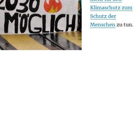
Klimaschutz zum
Schutz der
Menschen
zu tun.
 Menschenschutz – schnell, weitreichend, beispiellos!“