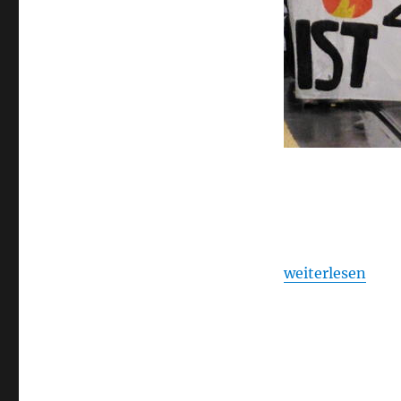
„Klimaschutz ist
weiterlesen