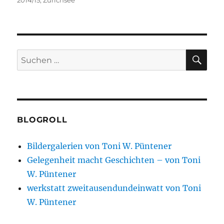
2014/15
,
Zürichsee
SU
Suchen
nach:
BLOGROLL
Bildergalerien von Toni W. Püntener
Gelegenheit macht Geschichten – von Toni
W. Püntener
werkstatt zweitausendundeinwatt von Toni
W. Püntener