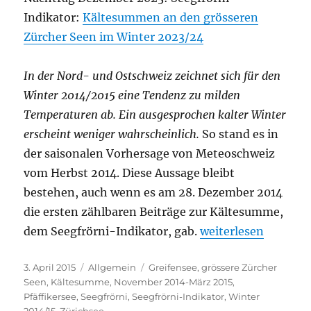
Indikator:
Kältesummen an den grösseren
Zürcher Seen im Winter 2023/24
In der Nord- und Ostschweiz zeichnet sich für den
Winter 2014/2015 eine Tendenz zu milden
Temperaturen ab. Ein ausgesprochen kalter Winter
erscheint weniger wahrscheinlich.
So stand es in
der saisonalen Vorhersage von Meteoschweiz
vom Herbst 2014. Diese Aussage bleibt
bestehen, auch wenn es am 28. Dezember 2014
die ersten zählbaren Beiträge zur Kältesumme,
„Seegfrörni-Indika
dem Seegfrörni-Indikator, gab.
weiterlesen
Veröffentlicht
Kategorien
Schlagwörter
3. April 2015
Allgemein
Greifensee
,
grössere Zürcher
am
Seen
,
Kältesumme
,
November 2014-März 2015
,
Pfäffikersee
,
Seegfrörni
,
Seegfrörni-Indikator
,
Winter