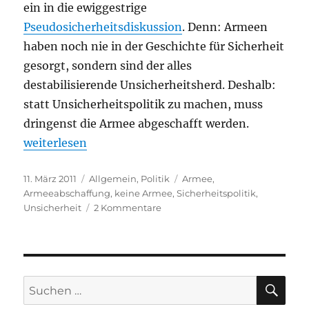
ein in die ewiggestrige
Pseudosicherheitsdiskussion
. Denn: Armeen
haben noch nie in der Geschichte für Sicherheit
gesorgt, sondern sind der alles
destabilisierende Unsicherheitsherd. Deshalb:
statt Unsicherheitspolitik zu machen, muss
dringenst die Armee abgeschafft werden.
„Statt Unsicherheitspolitik: Armee abschaffen!“
weiterlesen
Veröffentlicht
Kategorien
Schlagwörter
11. März 2011
Allgemein
,
Politik
Armee
,
am
Armeeabschaffung
,
keine Armee
,
Sicherheitspolitik
,
zu
Unsicherheit
2 Kommentare
Statt
Unsicherheitspolitik:
Armee
abschaffen!
SU
Suchen
nach: