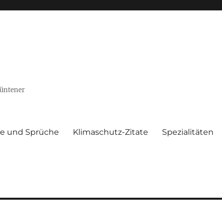
Püntener
te und Sprüche
Klimaschutz-Zitate
Spezialitäten