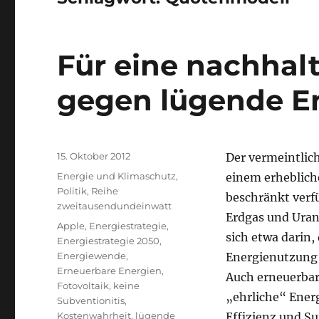
Für eine nachhalt
gegen lügende En
Veröffentlicht
15. Oktober 2012
Der vermeintlic
am
Kategorien
Energie und Klimaschutz
,
einem erheblich
Politik
,
Reihe
beschränkt verfü
zweitausendundeinwatt
Erdgas und Uran
Schlagwörter
Apple
,
Energiestrategie
,
sich etwa darin,
Energiestrategie 2050
,
Energiewende
,
Energienutzung 
Erneuerbare Energien
,
Auch erneuerbar
Fotovoltaik
,
keine
„ehrliche“ Energ
Subventionitis
,
Kostenwahrheit
,
lügende
Effizienz und S