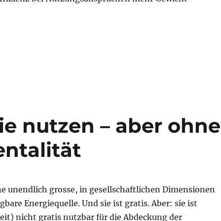
ltige Energiepolitik – gegen lügende Energiepreise“
e nutzen – aber ohne
ntalität
ne unendlich grosse, in gesellschaftlichen Dimensionen
bare Energiequelle. Und sie ist gratis. Aber: sie ist
it) nicht gratis nutzbar für die Abdeckung der