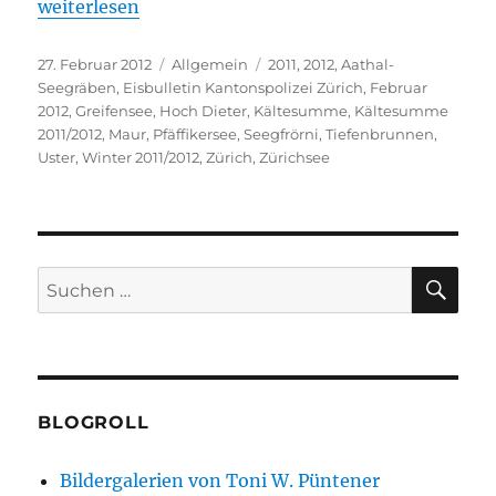
„Gefriert jetzt dann der Zürichsee? Winter 2011/201
weiterlesen
Veröffentlicht
Kategorien
Schlagwörter
27. Februar 2012
Allgemein
2011
,
2012
,
Aathal-
am
Seegräben
,
Eisbulletin Kantonspolizei Zürich
,
Februar
2012
,
Greifensee
,
Hoch Dieter
,
Kältesumme
,
Kältesumme
2011/2012
,
Maur
,
Pfäffikersee
,
Seegfrörni
,
Tiefenbrunnen
,
Uster
,
Winter 2011/2012
,
Zürich
,
Zürichsee
SU
Suchen
nach:
BLOGROLL
Bildergalerien von Toni W. Püntener