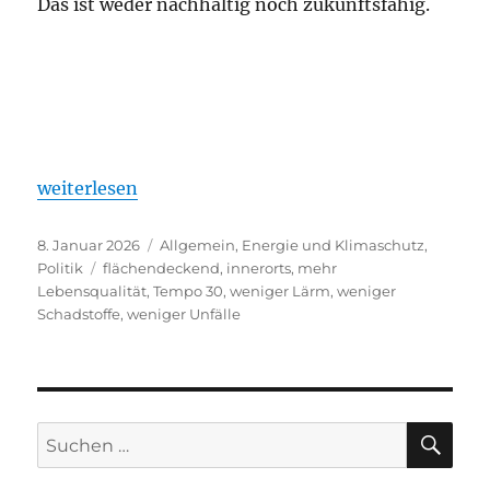
Das ist weder nachhaltig noch zukunftsfähig.
„«Tempo 30» flächendeckend innerorts so rasch wi
weiterlesen
Veröffentlicht
Kategorien
8. Januar 2026
Allgemein
,
Energie und Klimaschutz
,
am
Schlagwörter
Politik
flächendeckend
,
innerorts
,
mehr
Lebensqualität
,
Tempo 30
,
weniger Lärm
,
weniger
Schadstoffe
,
weniger Unfälle
SU
Suchen
nach: